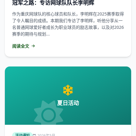
冠军之路：专访网球队队长李明辉
作为重庆网球队的核心球员和队长，李明辉在2025赛季取得
了令人瞩目的成绩。本期我们专访了李明辉，听他分享从一
名普通网球爱好者成长为职业球员的励志故事，以及对2026
赛季的期待与规划...
阅读全文
夏日活动
活动通知
2026年5月