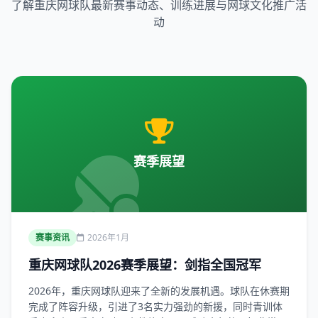
了解重庆网球队最新赛事动态、训练进展与网球文化推广活
动
赛季展望
赛事资讯
2026年1月
重庆网球队2026赛季展望：剑指全国冠军
2026年，重庆网球队迎来了全新的发展机遇。球队在休赛期
完成了阵容升级，引进了3名实力强劲的新援，同时青训体