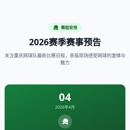
赛程安排
2026赛季赛事预告
关注重庆网球队最新比赛日程，亲临现场感受网球的激情与
魅力
04
2026年4月