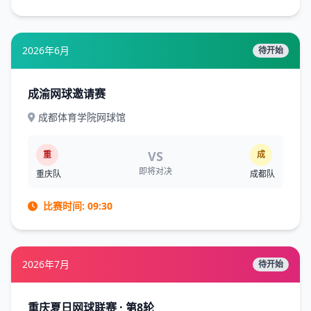
2026年6月
待开始
成渝网球邀请赛
成都体育学院网球馆
VS
重
成
即将对决
重庆队
成都队
比赛时间: 09:30
2026年7月
待开始
重庆夏日网球联赛 · 第8轮