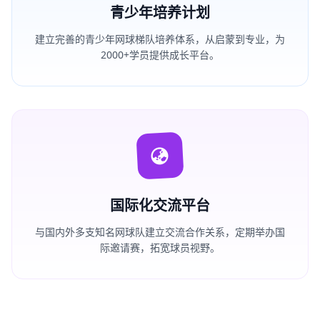
青少年培养计划
建立完善的青少年网球梯队培养体系，从启蒙到专业，为
2000+学员提供成长平台。
国际化交流平台
与国内外多支知名网球队建立交流合作关系，定期举办国
际邀请赛，拓宽球员视野。