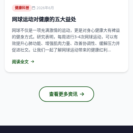
健康科普
2026年6月
网球运动对健康的五大益处
网球不仅是一项充满激情的运动，更是对身心健康大有裨益
的健身方式。研究表明，每周进行3-4次网球运动，可以有
效提升心肺功能、增强肌肉力量、改善协调性、缓解压力并
促进社交。让我们一起了解网球运动带来的健康红利...
阅读全文
查看更多资讯