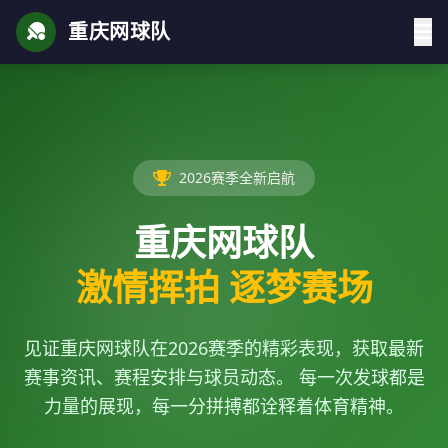
重庆网球队
2026赛季全新启航
重庆网球队
激情挥拍 逐梦赛场
见证重庆网球队在2026赛季的精彩表现，获取最新
赛事资讯、赛程安排与球员动态。 每一次发球都是
力量的展现，每一分拼搏都诠释着体育精神。