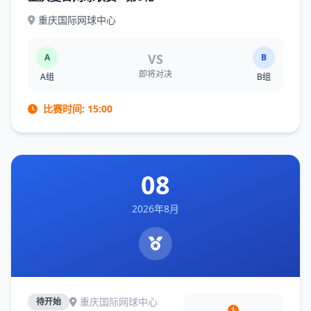
重庆国际网球中心
VS
A
B
即将对决
A组
B组
比赛时间: 15:00
08
2026年8月
重庆国际网球中心
待开始