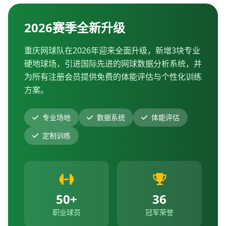
2026赛季全新升级
重庆网球队在2026年迎来全面升级，新增3块专业
硬地球场，引进国际先进的网球数据分析系统，并
为所有注册会员提供免费的体能评估与个性化训练
方案。
专业场地
数据系统
体能评估
定制训练
50+
36
职业球员
冠军荣誉