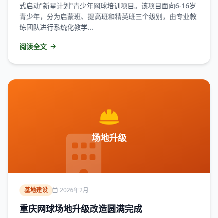
式启动"新星计划"青少年网球培训项目。该项目面向6-16岁
青少年，分为启蒙班、提高班和精英班三个级别，由专业教
练团队进行系统化教学...
阅读全文
场地升级
基地建设
2026年2月
重庆网球场地升级改造圆满完成