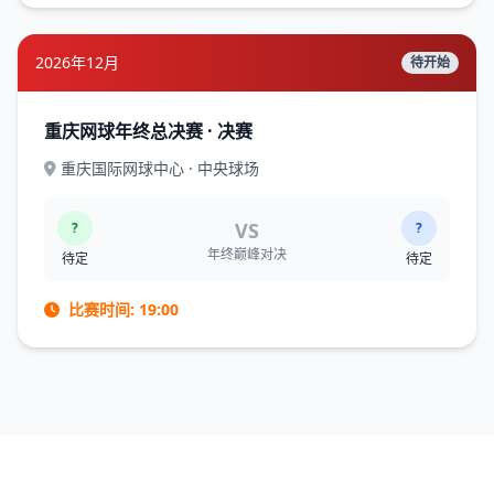
2026年12月
待开始
重庆网球年终总决赛 · 决赛
重庆国际网球中心 · 中央球场
VS
?
?
年终巅峰对决
待定
待定
比赛时间: 19:00